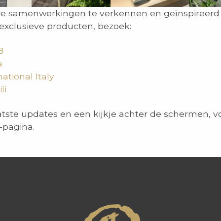
e samenwerkingen te verkennen en geïnspireerd 
exclusieve producten, bezoek:
8
a
ational Italy
li
atste updates en een kijkje achter de schermen, v
-pagina.