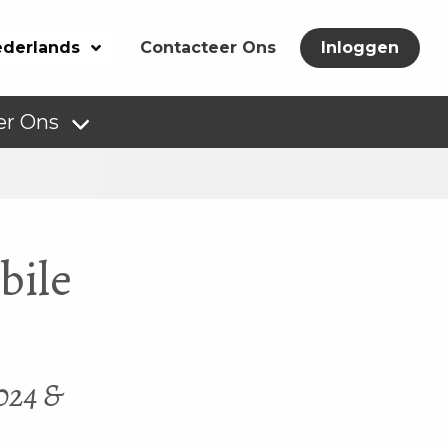
derlands
Contacteer Ons
Inloggen
er Ons
bile
2024 &