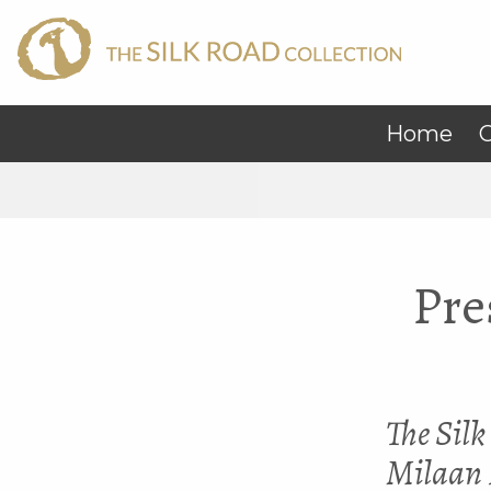
Home
C
Pre
The Silk
Milaan 