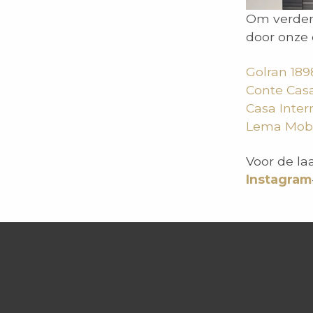
Om verder
door onze 
Golran 189
Conte Cas
Casa Intern
Lema Mobi
Voor de la
Instagram