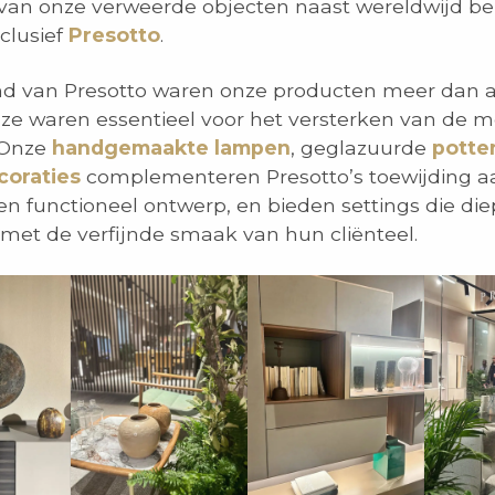
 van onze verweerde objecten naast wereldwijd b
clusief
Presotto
.
nd van Presotto waren onze producten meer dan a
; ze waren essentieel voor het versterken van de 
 Onze
handgemaakte lampen
, geglazuurde
potte
coraties
complementeren Presotto’s toewijding a
 en functioneel ontwerp, en bieden settings die die
met de verfijnde smaak van hun cliënteel.