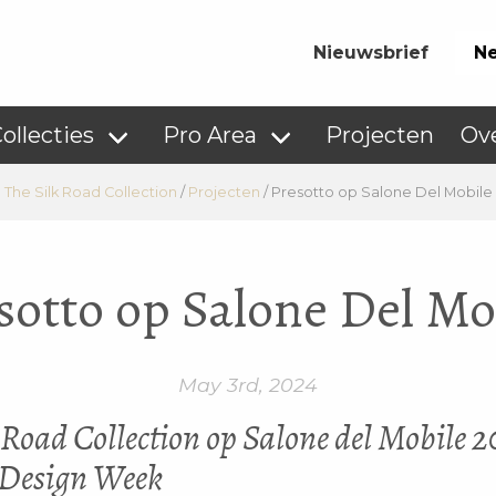
Nieuwsbrief
Ne
ollecties
Pro Area
Projecten
Ov
The Silk Road Collection
/
Projecten
/
Presotto op Salone Del Mobile
sotto op Salone Del Mo
May 3rd, 2024
 Road Collection op Salone del Mobile 
Design Week