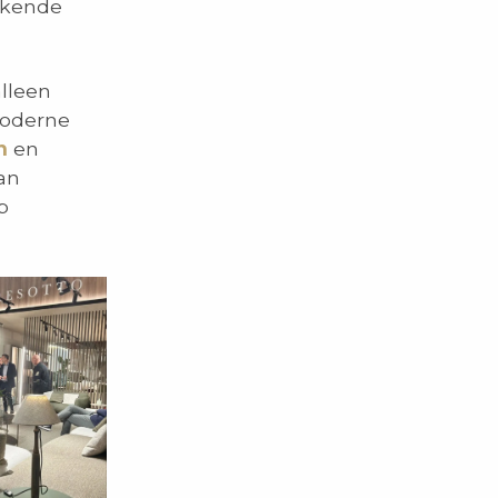
ekende
lleen
moderne
n
en
an
p